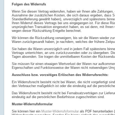
Folgen des Widerrufs
Wenn Sie diesen Vertrag widerrufen, haben wir Ihnen alle Zahlungen, d
Ausnahme der zusätzlichen Kosten, die sich daraus ergeben, dass Sie
Standardlieferung gewählt haben), unverzüglich und spätestens binn
Ihren Widerruf dieses Vertrags bei uns eingegangen ist. Für diese R
ursprünglichen Transaktion eingesetzt haben, es sei denn, mit Ihnen
wegen dieser Rückzahlung Entgelte berechnet.
Wir können die Rückzahlung verweigern, bis wir die Waren wieder zu
Waren zurückgesandt haben, je nachdem, welches der frühere Zeitpun
Sie haben die Waren unverzüglich und in jedem Fall spätestens binn
Vertrags unterrichten, an uns zurückzusenden oder zu übergeben. Die 
Tagen absenden. Sie tragen die unmittelbaren Kosten der Rücksendu
Sie müssen für einen etwaigen Wertverlust der Waren nur aufkommen,
Eigenschaften und Funktionsweise der Waren nicht notwendigen Umga
Ausschluss bzw. vorzeitiges Erlöschen des Widerrufsrechts:
Ein Widerrufsrecht besteht nicht bei Waren, die nicht vorgefertigt si
den Verbraucher maßgeblich ist oder die eindeutig auf die persönlic
Das Widerrufsrecht besteht nicht bei Fernabsatzverträgen zur Liefer
eindeutig auf die persönlichen Bedürfnisse zugeschnitten sind.
Muster-Widerrufsformular
Sie können hier ein
Muster-Widerrufsformular
als PDF herunterladen (