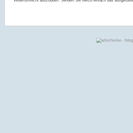
Widerrufsrecht auszuüben. Senden Sie hierzu einfach das ausgefüllte